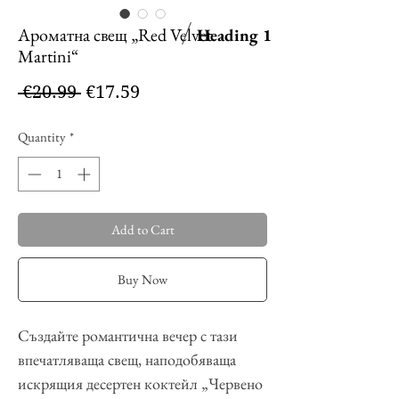
Ароматна свещ „Red Velvet
Heading 1
Martini“
Regular
Sale
 €20.99 
€17.59
Price
Price
Quantity
*
Add to Cart
Buy Now
Създайте романтична вечер с тази
впечатляваща свещ, наподобяваща
искрящия десертен коктейл „Червено