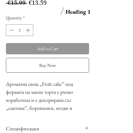
Regular
Sale
 €15.99 
€13.59
Price
Price
Heading 1
Quantity
*
Add to Cart
Buy Now
Ароматна свещ „Fruit cake” под
формата на мини торта е ръчно
изработена и е декорирана със
„сметана”, боровинки, ягоди и
малини. Тази декоративна свещ има
неустоимия аромат на домашно
Спецификация
приготвен
Сладкиш с ванилия и