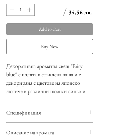
34.56 лв.
Add to Cart
Buy Now
Декоративна ароматна свещ "Fairy
blue" е излята в стъклена чаша и е
декорирана с цветове на японско
лютиче в различни нюанси синьо и
малки цветчета от восък.
Тази декоративна свещ ще изработим
Спецификация
с парфюмния аромат
Miss Fragrance
- вдъхновен от популярния аромат на
Материал:
Соев восък, ароматизатор,
Описание на аромата
Chanel от 2001 г., той има връхни
оцветител, фитил – 100% памук, стъкло