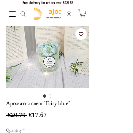
Free delivery for orders over BGN 65
Ароматна свещ "Fairy blue"
Regular
Sale
 €20.79 
€17.67
Price
Price
Quantity
*