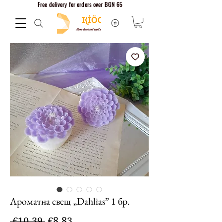
Free delivery for orders over BGN 65
Ароматна свещ „Dahlias” 1 бр.
Regular
Sale
 €10.39 
€8.83