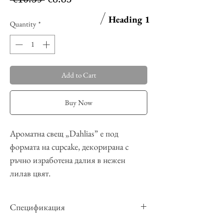
Price
Price
Heading 1
Quantity
*
Add to Cart
Buy Now
Ароматна свещ „Dahlias” е под
формата на cupcake, декорирана с
ръчно изработена далия в нежен
лилав цвят.
Изненадайте любимите си хора с
нашите ръчно изработени свещи,
Спецификация
направени с любов и с много