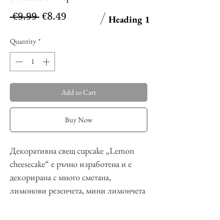
Regular
Sale
 €9.99 
€8.49
Heading 1
Price
Price
Quantity
*
Add to Cart
Buy Now
Декоративна свещ cupcake „Lemon
cheesecake“ е ръчно изработена и е
декорирана с много сметана,
лимонови резенчета, мини лимончета
и лимонови корички
Тя ще обгърне вашия дом с аромат с