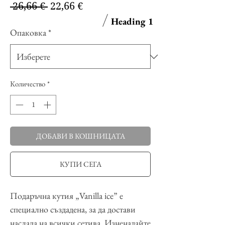
Редовна
Продажна
 26,66 € 
22,66 €
цена
цена
Heading 1
Опаковка
*
Количество
*
ДОБАВИ В КОШНИЦАТА
КУПИ СЕГА
Подаръчна кутия „Vanilla ice” е
специално създадена, за да достави
наслада на всички сетива. Изненадайте