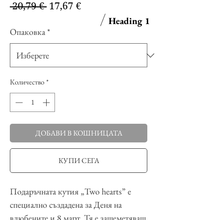
Редовна
Продажна
 20,79 € 
17,67 €
цена
цена
Heading 1
Опаковка
*
Количество
*
ДОБАВИ В КОШНИЦАТА
КУПИ СЕГА
Подаръчната кутия „Two hearts” e
специално създадена за Деня на
влюбените и 8 март. Тя е зашеметяващ