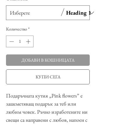
Heading 1
Количество
*
ДОБАВИ В КОШНИЦАТА
КУПИ СЕГА
Подаръчната кутия „Pink flowers” е
зашеметяващ подарък за теб или
любим човек. Ръчно изработените ни
свещи са направени с любов, напоен с
нежен парфюмен аромат на цветна