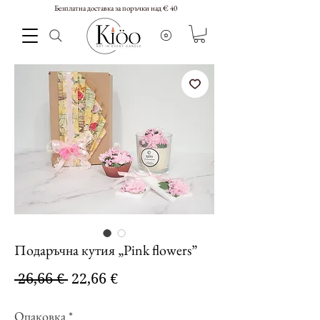
Безплатна доставка за поръчки над € 40
Подаръчна кутия „Pink flowers”
Редовна
Продажна
 26,66 € 
22,66 €
цена
цена
Опаковка
*