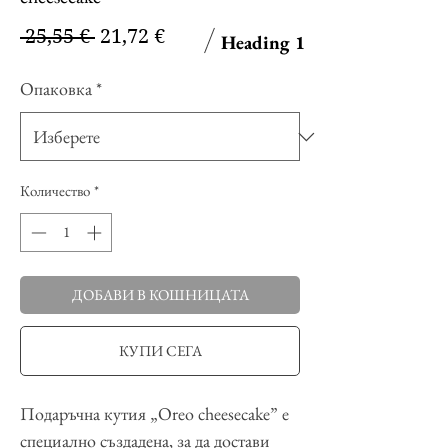
Редовна
Продажна
 25,55 € 
21,72 €
Heading 1
цена
цена
Опаковка
*
Количество
*
ДОБАВИ В КОШНИЦАТА
КУПИ СЕГА
Подаръчна кутия „Oreo cheesecake” е
специално създадена, за да достави