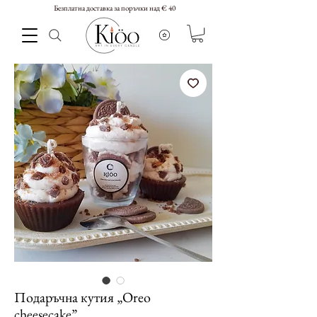
Безплатна доставка за поръчки над € 40
Подаръчна кутия „Oreo
cheesecake”