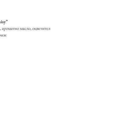
isy”
, ароматно масло, оцветител
ариж