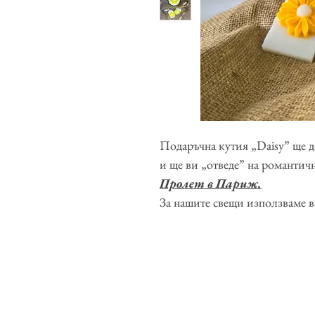
Подаръчна кутия „Daisy” ще д
и ще ви „отведе” на романтич
Пролет в Париж.
За нашите свещи използваме в
които са подходящи за вегани
Можем да изработим вашата по
цветове: червен, жълт, оранже
меню.