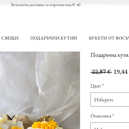
Безплатна доставка за поръчки над € 40
 СВЕЩИ
ПОДАРЪЧНИ КУТИИ
БУКЕТИ ОТ ВОСЪ
Подаръчна кутия
Редов
 22,87 € 
19,44
цена
Цвят
*
Изберете
Опаковка
*