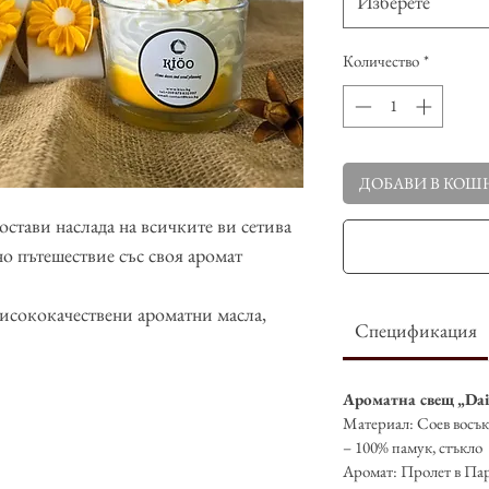
Изберете
Количество
*
ДОБАВИ В КОШ
остави наслада на всичките ви сетива
но пътешествие със своя аромат
исококачествени ароматни масла,
Спецификация
, без CMR и фталати.
даръчна кутия в един от следните
Ароматна свещ
„Dai
в, лилав. Изберете цвят от падащото
Материал: Соев восък
– 100% памук, стъкло
Аромат:
Пролет в Па