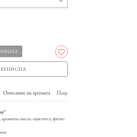
НИЦАТА
КУПИ СЕГА
Описание на аромата
Подаръчната кутия включва
Дост
sy”
, ароматно масло, оцветител, фитил
риж