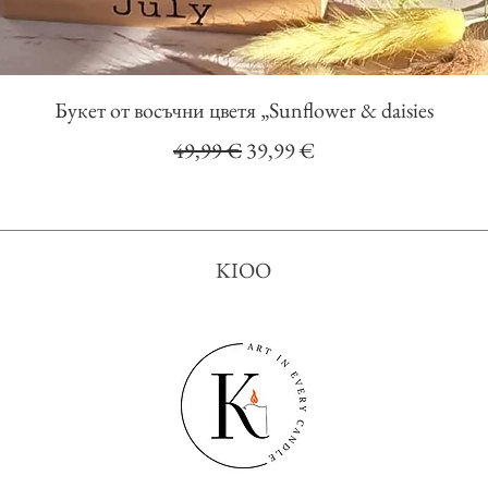
Бърз преглед
Букет от восъчни цветя „Sunflower & daisies
Редовна цена
Продажна цена
49,99 €
39,99 €
KIOO