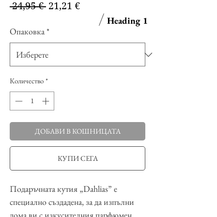
Редовна
Продажна
 24,95 € 
21,21 €
цена
цена
Heading 1
Опаковка
*
Количество
*
ДОБАВИ В КОШНИЦАТА
КУПИ СЕГА
Подаръчната кутия „Dahlias” е
специално създадена, за да изпълни
дома ви с изкусителния парфюмен