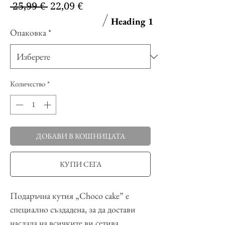
Редовна
Продажна
 25,99 € 
22,09 €
цена
цена
Heading 1
Опаковка
*
Количество
*
ДОБАВИ В КОШНИЦАТА
КУПИ СЕГА
Подаръчна кутия „Choco cake” е
специално създадена, за да достави
наслада на всичките ви сетива.