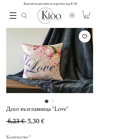
Безплатна доставка за поръчки над € 40
Деко възглавница "Love"
Редовна
Продажна
 6,23 € 
5,30 €
цена
цена
Количество
*