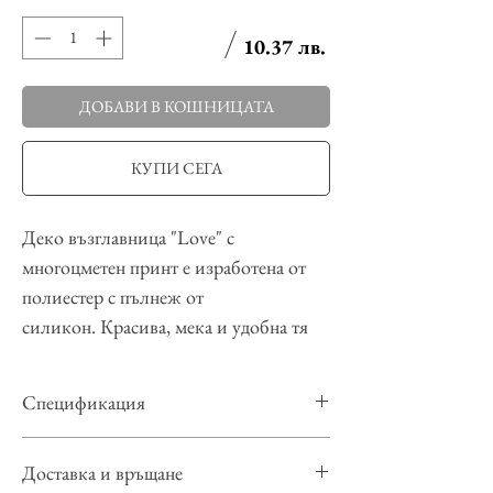
10.37 лв.
ДОБАВИ В КОШНИЦАТА
КУПИ СЕГА
Деко възглавница "Love" с
многоцметен принт е изработена от
полиестер с пълнеж от
силикон. Красива, мека и удобна тя
ще внесе уют и стил във всеки
интериор.
Спецификация
Калъфката на възглавницата може да
се сваля и се затваря с цип.
Материал:
Полиестер, силикон
Доставка и връщане
Снимките са с представителна цел,
Широчина
: 40 см