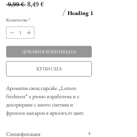
Редовна
Продажна
 9,99 € 
8,49 €
цена
цена
Heading 1
Количество
*
ДОБАВИ В КОШНИЦАТА
КУПИ СЕГА
Ароматна свещ cupcake „Lemon
freshness“ е ръчно изработена и е
декорирани с много сметана и
френски макарон в яркожълт цвят.
Тази свещ ще обгърне вашия дом с
аромат, който е съчетание от свежи
Спецификация