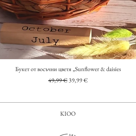
Бърз преглед
Букет от восъчни цветя „Sunflower & daisies
Редовна цена
Продажна цена
49,99 €
39,99 €
KIOO