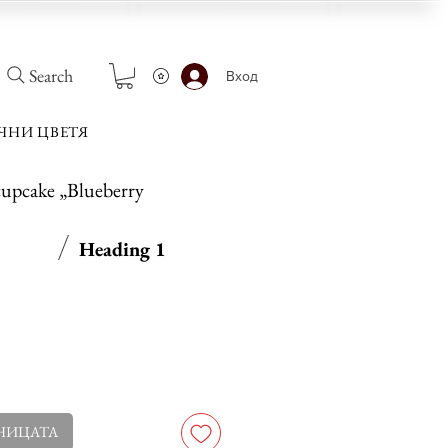
Search
Вход
ЧНИ ЦВЕТЯ
upcake „Blueberry
Heading 1
на
Продажна
цена
НИЦАТА