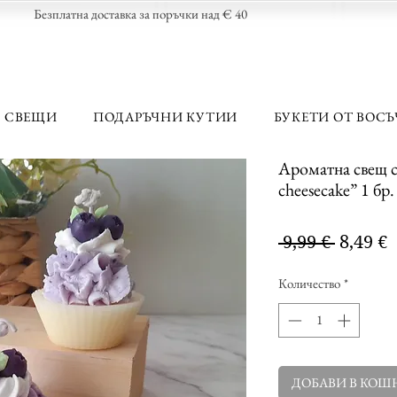
Безплатна доставка за поръчки над € 40
 СВЕЩИ
ПОДАРЪЧНИ КУТИИ
БУКЕТИ ОТ ВОСЪ
Ароматна свещ c
cheesecake” 1 бр.
Редов
 9,99 € 
8,49 €
цена
Количество
*
ДОБАВИ В КОШ