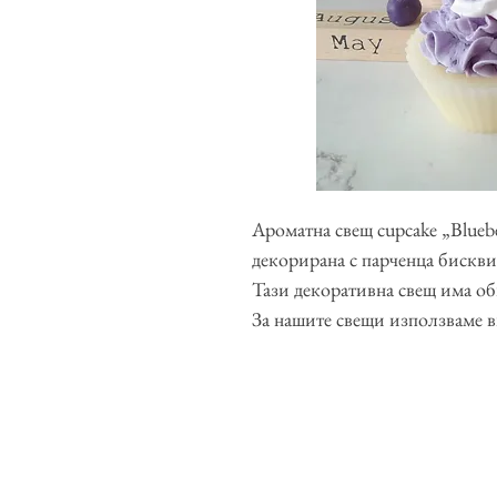
Ароматна свещ cupcake „Bluebe
декорирана с парченца бискви
Тази декоративна свещ има о
За нашите свещи използваме в
доказано безвредни съставки 
Обединеното Кралство, които
фталати.