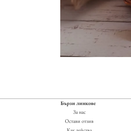
Бързи линкове
За нас
Остави отзив
Как действа