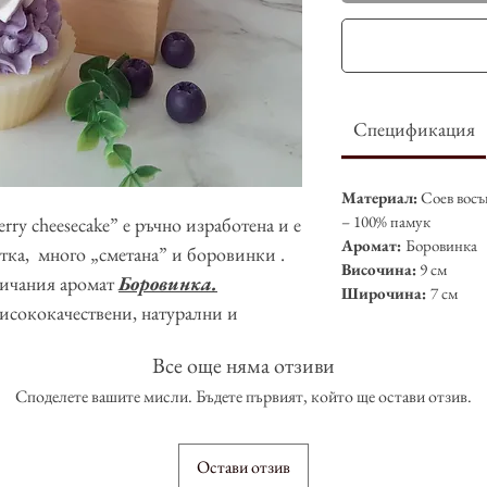
Спецификация
Материал:
Соев восък
– 100% памук
rry cheesecake” е ръчно изработена и е
Аромат:
Боровинка
тка, много „сметана” и боровинки .
Височина:
9 см
бичания аромат
Боровинка.
Широчина:
7 см
исококачествени, натурални и
и аромати, специална селекция от
Все още няма отзиви
 са подходящи за вегани, без CMR и
Споделете вашите мисли. Бъдете първият, който ще остави отзив.
Остави отзив