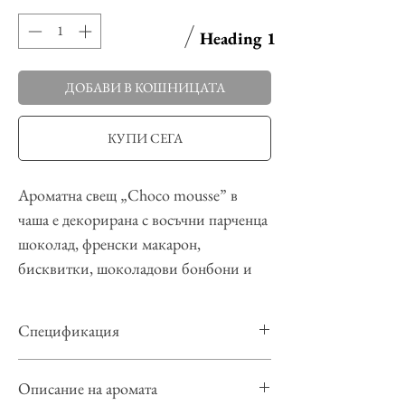
Heading 1
ДОБАВИ В КОШНИЦАТА
КУПИ СЕГА
Ароматна свещ „Choco mousse” в
чаша е декорирана с восъчни парченца
шоколад, френски макарон,
бисквитки, шоколадови бонбони и
много „сметана”. Тази декоративна
свещ има обичания интензивен
Спецификация
аромат на шоколад.
За нашите свещи използваме
Материал:
Соев восък, ароматно масло,
Описание на аромата
висококачествени, натурални и
оцветител, фитил – 100% памук, стъкло