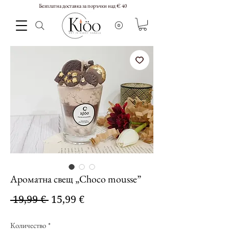
Безплатна доставка за поръчки над € 40
Ароматна свещ „Choco mousse”
Редовна
Продажна
 19,99 € 
15,99 €
цена
цена
Количество
*