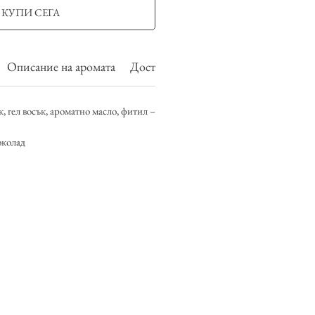
КУПИ СЕГА
Описание на аромата
Доставка и връщане
, гел восък, ароматно масло, фитил –
околад