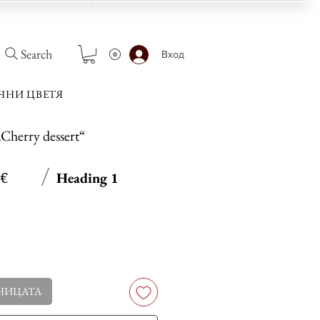
Search
Вход
ЧНИ ЦВЕТЯ
Cherry dessert“
Heading 1
на
Продажна
 €
цена
НИЦАТА