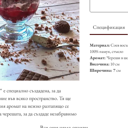
Спецификация
Материал:
Соев восък
100% памук, стъкло
Аромат:
Череши в ш
Височина:
10 см
Широчина: 7
см
 е специално създадена, за да
ие във всяко пространство. Тя ще
ия аромат на нежно разтапящо се
 черешата, за да създаде незабравимо
herry dessert“ е излята в стъклен съд
Все още няма отзиви