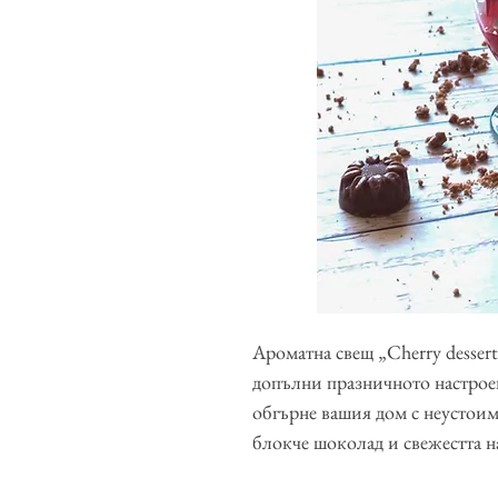
Ароматна свещ „Cherry dessert“
допълни празничното настроен
обгърне вашия дом с неустоим
блокче шоколад и свежестта на
преживяване. Ароматна свещ „C