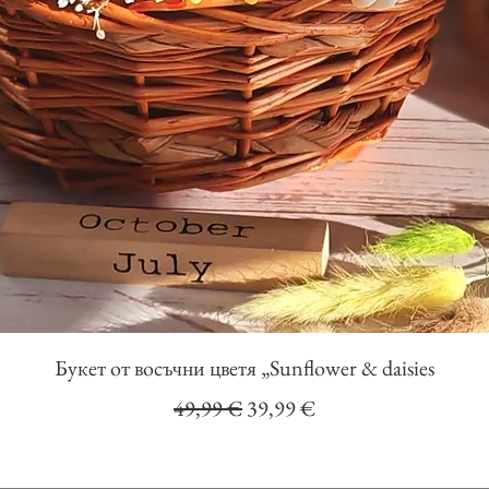
Бърз преглед
Букет от восъчни цветя „Sunflower & daisies
Редовна цена
Продажна цена
49,99 €
39,99 €