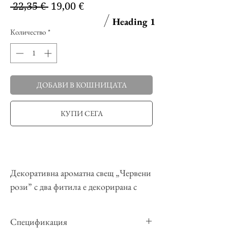
Редовна
Продажна
 22,35 € 
19,00 €
цена
цена
Heading 1
Количество
*
ДОБАВИ В КОШНИЦАТА
КУПИ СЕГА
Декоративна ароматна свещ „Червени
рози” с два фитила е декорирана с
ръчно изработени червени рози,
розови пъпки и сърца, обсипани с
Спецификация
бели цветчета. За нашите свещи