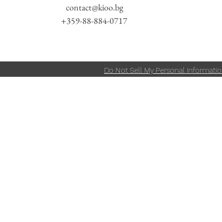
contact@kioo.bg
+359-88-884-0717
Do Not Sell My Personal Informati