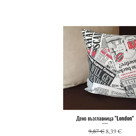
Деко възглавница "London"
Бърз преглед
Редовна цена
Продажна ц
9,87 €
8,39 €