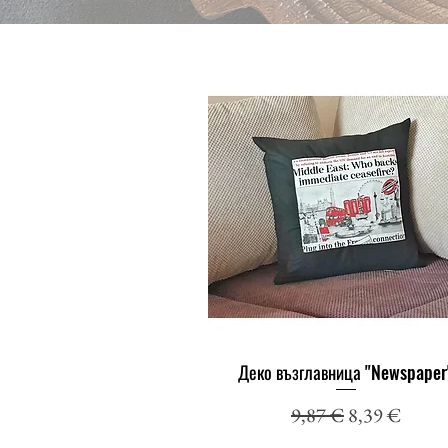
Деко възглавница "Newspaper
Бърз преглед
Редовна цена
Продажна ц
9,87 €
8,39 €