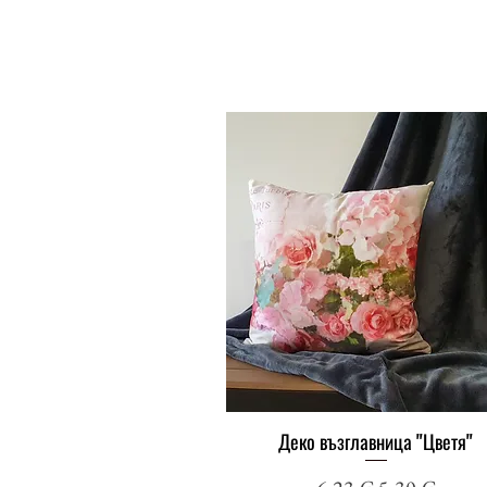
Деко възглавница "Цветя"
Бърз преглед
Редовна цена
Продажна ц