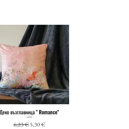
Деко възглавница " Romance"
Бърз преглед
Редовна цена
Продажна цена
6,23 €
5,30 €