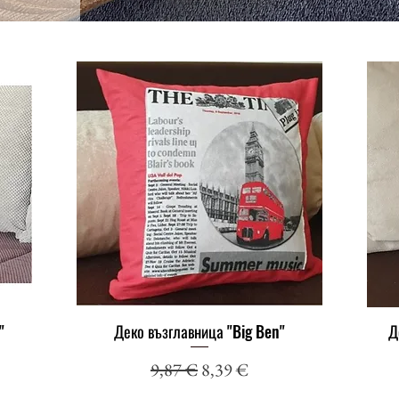
"
Деко възглавница "Big Ben"
Д
Бърз преглед
ена
Редовна цена
Продажна цена
9,87 €
8,39 €