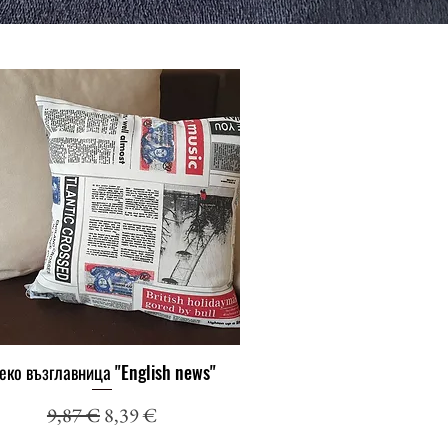
еко възглавница "English news"
Бърз преглед
Редовна цена
Продажна цена
9,87 €
8,39 €